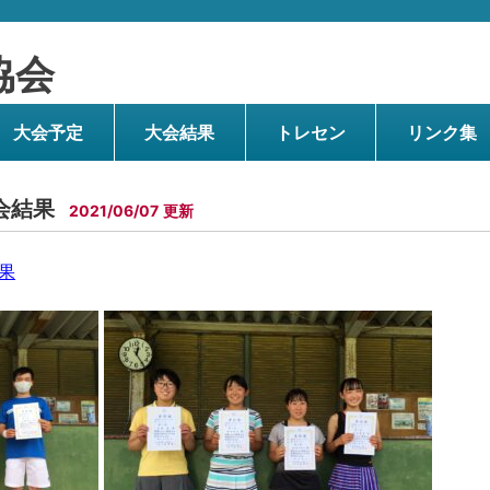
協会
大会予定
大会結果
トレセン
リンク集
会結果
2021/06/07
果