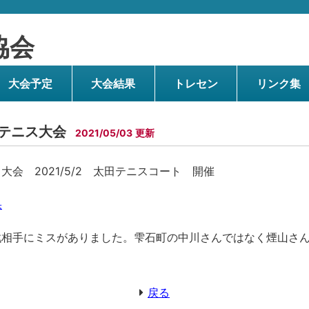
協会
大会予定
大会結果
トレセン
リンク集
抗テニス大会
2021/05/03
大会 2021/5/2 太田テニスコート 開催
果
戦相手にミスがありました。雫石町の中川さんではなく煙山さ
戻る