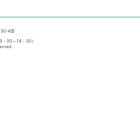
30-A室
00～14：30）
served.