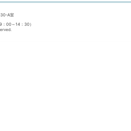
30-A室
00～14：30）
served.