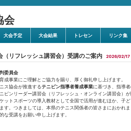
協会
大会予定
大会結果
トレセン
リンク集
会（リフレッシュ講習会）受講のご案内
2026/02/17
判委員会
育成事業にご理解とご協力を賜り、厚く御礼申し上げます。
ニス協会が推進する
テニピン指導者養成事業
に基づき、指導者
ニピンリーダー講習会（リフレッシュ・オンライン講習会）が
ケットスポーツの導入教材として全国で活用が進むほか、子ど
ます。つきましては、本県のテニス関係者の皆さまにおかれま
的な受講をお願い申し上げます。