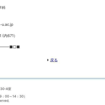
学科
子
.ac.jp
(内671）
━━━■□■
戻る
30-A室
00～14：30）
served.