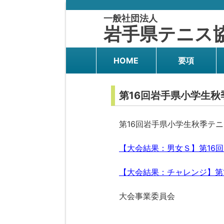
一般社団法人
岩手県テニス
HOME
要項
第16回岩手県小学生
第16回岩手県小学生秋季テ
【大会結果：男女Ｓ】第16
【大会結果：チャレンジ】第
大会事業委員会