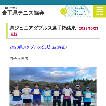
一般社団法人
岩手県テニス協会
MENU
県ジュニアダブルス選手権結果
2023/10/23
2023県Jrダブルス公式記録(修正)
男子入賞者