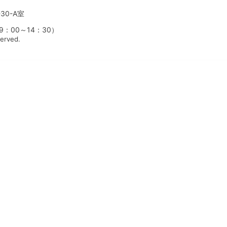
30-A室
00～14：30）
served.