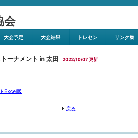
協会
大会予定
大会結果
トレセン
リンク集
トーナメント in 太田
2022/10/07
Excel版
戻る