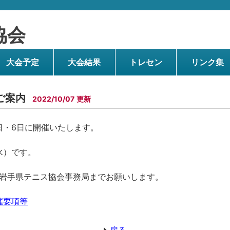
協会
大会予定
大会結果
トレセン
リンク集
ご案内
2022/10/07
日・6日に開催いたします。
水）です。
岩手県テニス協会事務局までお願いします。
催要項等