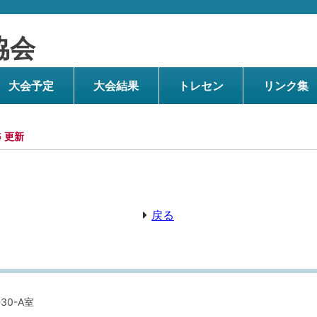
協会
大会予定
大会結果
トレセン
リンク集
5
戻る
30-A室