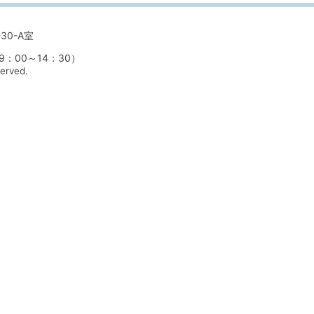
30-A室
00～14：30）
served.