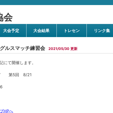
協会
大会予定
大会結果
トレセン
リンク集
ングルスマッチ練習会
2021/05/30
記にて開催します。
7 第5回 8/21
6
ブHPへ